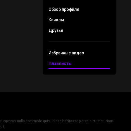
Обзор профиля
Каналы
Друзья
Избранные видео
Плэйлисты
, vel egestas nulla commodo quis. In hac habitasse platea dictumst. Nam
lus.