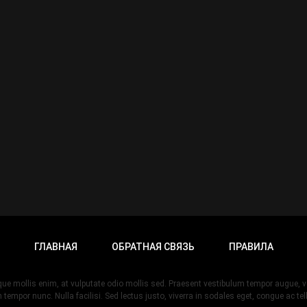
ГЛАВНАЯ
ОБРАТНАЯ СВЯЗЬ
ПРАВИЛА
esque mollis enim, at vulputate odio mollis sed. Praesent vestibulum tempor augue
 tempor nunc. Nulla facilisi. Sed lectus justo, viverra in sodales eget, congue ac tel